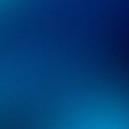
novação 
resultado