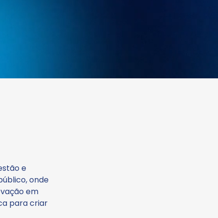
estão e
público, onde
novação em
ca para criar