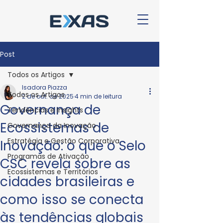
Post
Todos os Artigos
Isadora Piazza
Todos os Artigos
2 de out. de 2025
4 min de leitura
Governança de
Tendências e Insights
Ecossistemas de
Governança da Inovação
Estratégia e Gestão Corporativa
Inovação: o que o Selo
Programas de Ativação
CSC revela sobre as
Ecossistemas e Territórios
cidades brasileiras e
como isso se conecta
às tendências globais