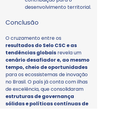
desenvolvimento territorial.
Conclusão
O cruzamento entre os 
resultados do Selo CSC e as 
tendências globais
 revela um 
cenário desafiador e, ao mesmo 
tempo, cheio de oportunidades
para os ecossistemas de inovação 
no Brasil. O país já conta com ilhas 
de excelência, que consolidaram 
estruturas de governança 
sólidas e políticas contínuas de 
inovação.
 Mas a realidade da 
maior parte dos municípios ainda 
mostra a
 necessidade de dar 
passos fundamentais
: estruturar 